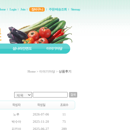
Home
Login
Join
장바구니
주문/배송조회
Sitemap
섬나라안면도
이야기마당
Home
>
이야기마당
>
상품후기
노루
2026-07-06
11
박수아
2025-11-20
75
김진아
2025-06-27
289