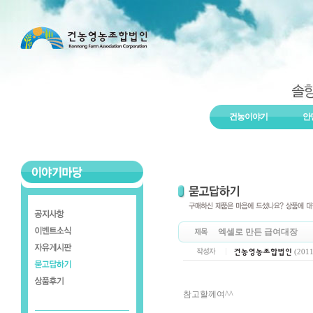
건농이야기
안
엑셀로 만든 급여대장
(2011
참고할께여^^